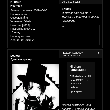
Ni-chan
05-03 19:52:52
Новичок
Loulou
Зарегистрирован
: 2009-05-03
Я видела это где то ,а
Приглашений:
0
может я и ошибюсь о сейчас
Сообщений:
6
проверем.
Уважение:
[+0/-0]
Позитив:
[+0/-0]
0
Провел на форуме:
10 минут
Последний визит:
2009-05-03 20:01:20
Поделиться
2009-
5
Loulou
05-03 19:54:19
Администратор
Ni-chan
написал(а):
Я видела это где
то ,а может я и
ошибюсь о
сейчас
проверем.
Вполне возможно, что
видели) Я сейчас копирую