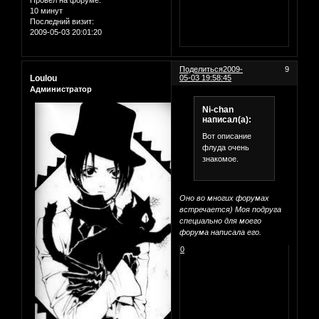
Провел на форуме:
10 минут
Последний визит:
2009-05-03 20:01:20
Поделиться
2009-
9
Loulou
05-03 19:58:45
Администратор
Ni-chan
написал(а):
Вот описание
флуда очень
знакомое.
Оно во многих форумах
встречается) Моя подруга
специально для моего
форума написала его.
0