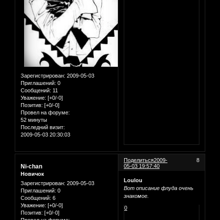
Зарегистрирован
: 2009-05-03
Приглашений:
0
Сообщений:
11
Уважение:
[+0/-0]
Позитив:
[+0/-0]
Провел на форуме:
52 минуты
Последний визит:
2009-05-03 20:30:03
Поделиться
2009-
8
Ni-chan
05-03 19:57:40
Новичок
Loulou
Зарегистрирован
: 2009-05-03
Вот описание флуда очень
Приглашений:
0
знакомое.
Сообщений:
6
Уважение:
[+0/-0]
0
Позитив:
[+0/-0]