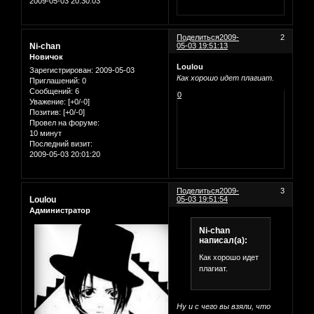
2009-05-03 20:30:03
Поделиться
2009-
2
Ni-chan
05-03 19:51:13
Новичок
Loulou
Зарегистрирован
: 2009-05-03
Как хорошо идет плагиат.
Приглашений:
0
Сообщений:
6
0
Уважение:
[+0/-0]
Позитив:
[+0/-0]
Провел на форуме:
10 минут
Последний визит:
2009-05-03 20:01:20
Поделиться
2009-
3
Loulou
05-03 19:51:54
Администратор
Ni-chan
написал(а):
Как хорошо идет
плагиат.
Ну и с чего вы взяли, что