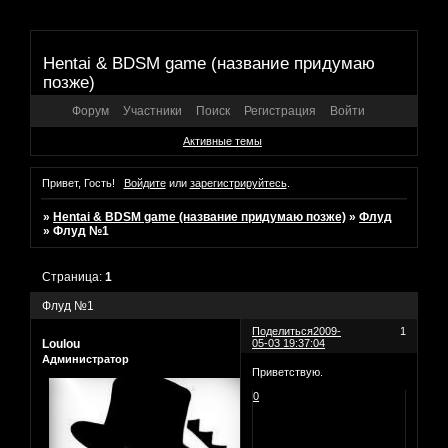
Hentai & BDSM game (название придумаю
позже)
Форум
Участники
Поиск
Регистрация
Войти
Активные темы
Привет, Гость!
Войдите
или
зарегистрируйтесь
.
»
Hentai & BDSM game (название придумаю позже)
»
Флуд
»
Флуд №1
Страница:
1
Флуд №1
Поделиться
2009-
1
Loulou
05-03 19:37:04
Администратор
Приветствую.
0