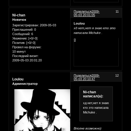
Поделиться
2009-
11
Ni-chan
05-03 20:01:05
Новичок
Loulou
Зарегистрирован
: 2009-05-03
хд нет,нет я знаю кто это
Приглашений:
0
написала Michuke .
Сообщений:
6
Уважение:
[+0/-0]
0
Позитив:
[+0/-0]
Провел на форуме:
10 минут
Последний визит:
2009-05-03 20:01:20
Поделиться
2009-
12
Loulou
05-03 20:10:47
Администратор
Ni-chan
написал(а):
хд нет,нет я знаю
кто это написала
Michuke .
Вполне возможно)