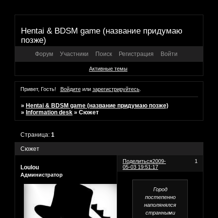
Hentai & BDSM game (название придумаю
позже)
Форум
Участники
Поиск
Регистрация
Войти
Активные темы
Привет, Гость!
Войдите
или
зарегистрируйтесь
.
»
Hentai & BDSM game (название придумаю позже)
»
Information desk
»
Сюжет
Страница:
1
Сюжет
Поделиться
2009-
1
Loulou
05-03 19:51:17
Администратор
Город
постепенно
наполянялся
странными