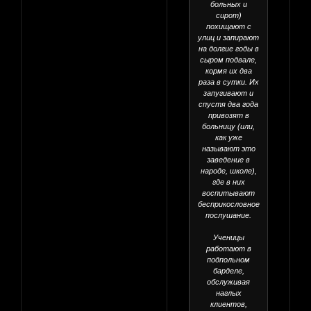
больных и
сирот)
похищают с
улиц и запирают
на долгие годы в
сыром подвале,
кормя их два
раза в сутки. Их
запугивают и
спустя два года
привозят в
больницу (или,
как уже
называют это
заведение в
народе, школе),
где в них
воспитывают
бесприкословное
послушание.
Ученицы
работают в
подпольном
барделе,
обслуживая
наглых
клиентов,