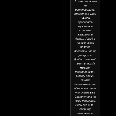
Но и на этом они
не
остановились.
Внезапно с улиц
начали
пропадать
мужчины и
старики,
женщины и
дети... Город в
панике, люди
боятся
показать нос на
улицу, где
бродит опасный
преступник (а
может,
преступники!).
Между всеми
этими
жертвами есть
одна лишь связь
– их жизнь уже
давно стала ни
кому ненужной.
Ведь все они –
сборище
наркоманов,