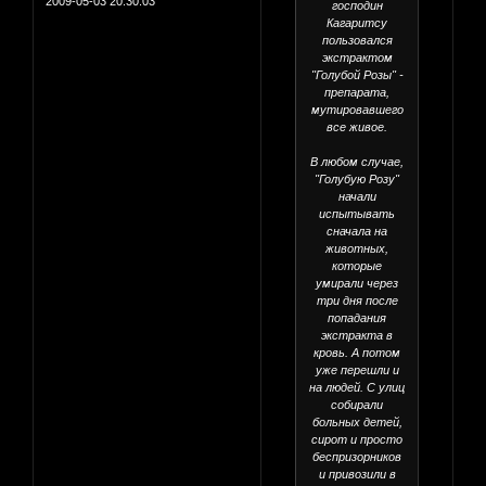
2009-05-03 20:30:03
господин
Кагаритсу
пользовался
экстрактом
"Голубой Розы" -
препарата,
мутировавшего
все живое.
В любом случае,
"Голубую Розу"
начали
испытывать
сначала на
животных,
которые
умирали через
три дня после
попадания
экстракта в
кровь. А потом
уже перешли и
на людей. С улиц
собирали
больных детей,
сирот и просто
беспризорников
и привозили в