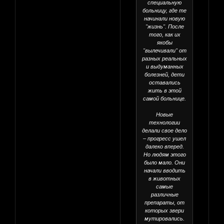
специальную
больницу, где те
начинали новую
"жизнь". После
того, как их
якобы
"вылечивали" от
разных реальных
и выдуманных
болезней, дети
оставались
жить в этой
самой больнице.
Новые
технологии
делали свое дело
– прогресс ушел
далеко вперед.
Но людям этого
было мало. Они
начали вводить
в животных
самые
различные
препараты, от
которых звери
мутировались.