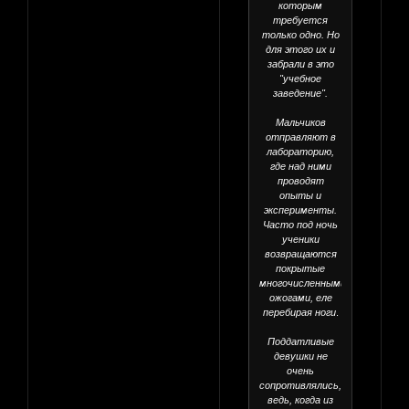
которым
требуется
только одно. Но
для этого их и
забрали в это
"учебное
заведение".
Мальчиков
отправляют в
лабораторию,
где над ними
проводят
опыты и
эксперименты.
Часто под ночь
ученики
возвращаются
покрытые
многочисленными
ожогами, еле
перебирая ноги
.
Поддатливые
девушки не
очень
сопротивлялись,
ведь, когда из