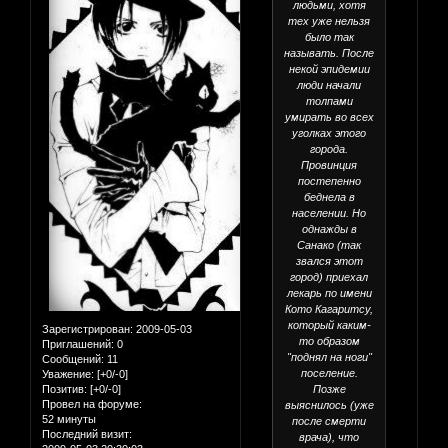
людьми, хотя
тех уже нельзя
было так
называть. После
некой эпидемии
люди начали
толпами
умирать во всех
уголках этого
города.
Провинция
постепенно
беднела в
населении. Но
однажды в
Санако (так
звался этот
город) приехал
лекарь по имени
Кото Кагаритсу,
который каким-
Зарегистрирован
: 2009-05-03
то образом
Приглашений:
0
"поднял на ноги"
Сообщений:
11
поселение.
Уважение:
[+0/-0]
Позже
Позитив:
[+0/-0]
Провел на форуме:
выяснилось (уже
52 минуты
после смерти
Последний визит:
врача), что