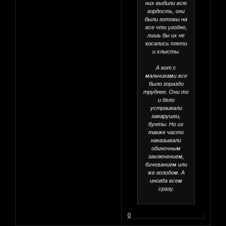
них выбили всю
гордость, они
были готовы на
все что угодно,
лишь бы их не
косались плети
и хлысты.
А вот с
мальчиками все
было гораздо
труднее. Они то
и дело
устраивали
заварушки,
бунты. Но их
также часто
наказывали
одиночным
заключением,
бичеванием или
же голодом. А
иногда всем
сразу.
0