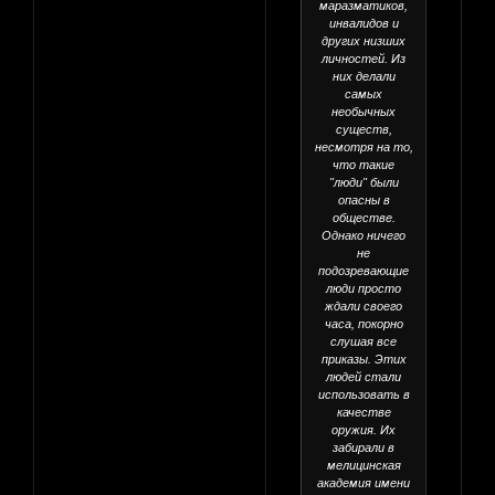
маразматиков,
инвалидов и
других низших
личностей. Из
них делали
самых
необычных
существ,
несмотря на то,
что такие
"люди" были
опасны в
обществе.
Однако ничего
не
подозревающие
люди просто
ждали своего
часа, покорно
слушая все
приказы. Этих
людей стали
использовать в
качестве
оружия. Их
забирали в
мелицинская
академия имени