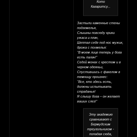
Кото
Кагаритсу...
Застыли каменные стены
подземелья,
Слышны повсюду крики
ужаса и плач,
Шептал себе под нос мужик,
дрожа с похмелья:
"В моем лице теперь у бога
есть палач!"
Седой монах с крестом и в
черном одеяньи,
Спустившись с факелом в
темницу произнес:
"Все, кто здесь есть,
должны испытывать
страданья!
Я слышу бога – он желает
ваших слез!"
Эту академию
сравнивают с
Бермудским
треугольником -
попадая сюда,