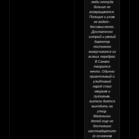
люди оттуда
больше не
возвращаются.
Полиция и ухом
не ведет -
бессмысленно.
Достаточно
хитрый и умный
директор
постоянно
выкручивался из
всяких передряг.
В Санако
творится
нечто. Обычно
приветливый и
улыбчивый
народ стал
хмурым и
пугливым,
жители боятся
выходить на
улицу.
Маленьких
детей еще не
достигших
шестнадцатилетия
(в основном