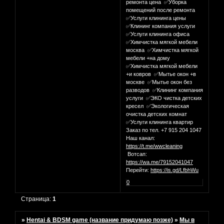
ремонта цена ✅Уборка
помещений после ремонта
✅Услуги клининга цены
✅Клининг компания услуги
✅Услуги клининга офиса
✅Химчистка мягкой мебели
москва ✅Химчистка мягкой
мебели +на дому
✅Химчистка мягкой мебели
+и ковров ✅Мытье окон +в
москве ✅Мытье окон без
разводов ✅Клининг компания
услуги ✅ЭКО чистка детских
кресел ✅Экологическая
очистка детских комнат
✅Услуги клининга квартир
Заказ по тел. +7 915 204 1047
Наш канал:
https://t.me/wwcleaning
Вотсап:
https://wa.me/79152041047
Перейти:
https://is.gd/LfbhWu
0
Страница:
1
»
Hentai & BDSM game (название придумаю позже)
»
Мы в