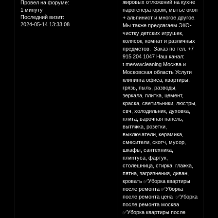
жировых отложений на кухне
Провел на форуме:
1 минуту
парогенератором, мытье окон
Последний визит:
+ альпинист и многое другое.
2024-05-14 13:33:08
Мы также предлагаем ЭКО-
чистку детских игрушек,
колясок, комнат и различных
предметов. Заказ по тел. +7
915 204 1047 Наш канал:
t.me/wwcleaning Москва и
Московская область Услуги
клининга офиса, квартиры:
грязь, пыль, разводы,
зеркала, плитка, цемент,
краска, светильники, люстры,
свч, холодильник, духовка,
плита, варочная панель,
вытяжка, розетки,
выключатели, керамика,
смесители, скотч, мусор,
шкафы, сантехника,
плинтуса, фартук,
столешница, стирка, глажка,
пятна, загрязнения, диван,
кровать ✅Уборка квартиры
после ремонта ✅Уборка
после ремонта цена ✅Уборка
после ремонта москва
✅Уборка квартиры после