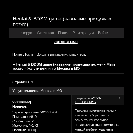
Hentai & BDSM game (название придумаю
позже)
Форум
Участники
Поиск
Регистрация
Войти
Активные темы
Привет, Гость!
Войдите
или
зарегистрируйтесь
.
»
Hentai & BDSM game (название придумаю позже)
»
Мы в
реале
»
Услуги клининга Москва и МО
Страница:
1
Услуги клининга Москва и МО
Поделиться
2023-
1
xkkubllbbq
10-21 03:13:47
Новичок
Профессиональные услуги
Зарегистрирован
: 2022-08-06
клининга: уборка после
Приглашений:
0
ремонта, генеральная,
Сообщений:
2
поддерживающая, химчистка
Уважение:
[+0/-0]
мягкой мебели, удаление
Позитив:
[+0/-0]